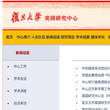
首页
中心简介
人员队伍
新闻动态
研究项目
学术成果
媒体评论
新闻动态
中心工作
中央媒体采访团访
宋国友教授出席“中
学术会议
中心举行谢希德校
中心召开新学期工
学术讲座
美国研究中心在《中
复旦大学美国研究中
出访来访
贾庆国对话吴心伯：