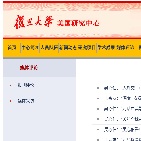
首页
中心简介
人员队伍
新闻动态
研究项目
学术成果
媒体评论
媒体评论
报刊评论
吴心伯：“大外交｜
韦宗友：“深度 |
媒体采访
吴心伯：“对话中美
吴心伯：“关注全球
吴心伯：“吴心伯答
韦宗友：“对乌以高