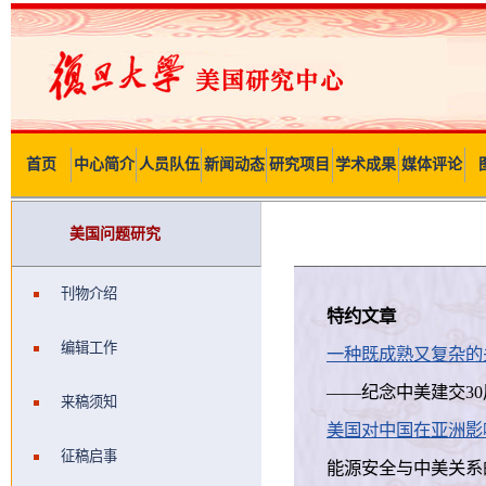
首页
中心简介
人员队伍
新闻动态
研究项目
学术成果
媒体评论
美国问题研究
刊物介绍
特约文章
编辑工作
一种既成熟又复杂的
——纪念中美建交30周年
来稿须知
美国对中国在亚洲影响力
征稿启事
能源安全与中美关系的