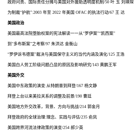
政府问责、国际责任分摊与美国对外援助透明度机制/50 叶 玉 刘瑛琛
为制裁“护航”:2003 年至 2022 年美国 OFAC 的执法行动/67 王 达
美国政治
美国最高法院堕胎权案的宪法解读一一从“罗伊案”“凯西案”
到“多布斯案”之考察/97 朱洪达 金衡山
“罗伊诉韦德案”裁决与美国保守主义的当代内涵及演化/125 王浩
美国白人劳工阶级问题凸显的原因及影响研究/143 黄鹏王军
美国外交
美国中东政策的演变:从特朗普到拜登/167 杨文静
拜登上台以来美拉关系的调整及前景/190 曹廷
美国地方外交改革，背景、方向与挑战/214 郭金月
拜登政府的全球治理:理念、实践与评估/235 俞凤
美国跨界河流法律政策的演变/254 郝少英