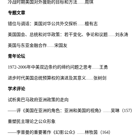
冷战时期美国对外援助的目标和方法......周琪
专题文章
错位与调适：美国对华公共外交探析......檀有志
美国国会、总统和对华政策：若干变化、争论和议题......刘永涛
美国与东亚金融合作......宋国友
青年论坛
1972-2006年中美双边条约的缔约问题之思考......王勇
进步时代美国总统预算权的演进及其意义......张树剑
学术评论
试析奥巴马政府亚洲政策的走向
——评《美国在亚洲的角色：亚洲和美国的视角》......吴琳（157）
重塑民主理论之公众形象
——李普曼的重要著作《幻影公众》......林牧茵（164）