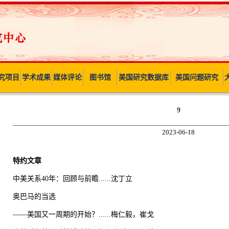
究项目
学术成果
媒体评论
图书馆
美国研究数据库
美国问题研究
9
2023-06-18
特约文章
中美关系40年：回顾与前瞻......沈丁立
奥巴马的当选
——美国又一周期的开始？......梅仁毅，崔戈