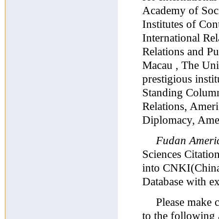
Academy of Socia
Institutes of Con
International Rel
Relations and Pu
Macau , The Univ
prestigious inst
Standing Colum
Relations, Amer
Diplomacy, Amer
Fudan Ameri
Sciences Citatio
into CNKI(China
Database with ex
Please make c
to the followin