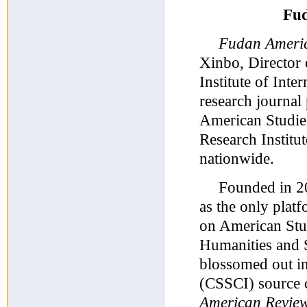
Fud
Fudan Ameri
Xinbo, Director 
Institute of Inte
research journal 
American Studies
Research Institu
nationwide.
Founded in 2
as the only plat
on American Stud
Humanities and S
blossomed out in
(CSSCI) source c
American Revie