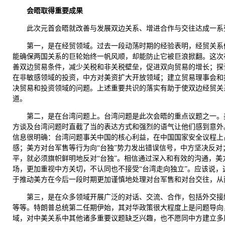
会晤取得重要成果
此次元首会晤就改善与发展双边关系、增进合作与交往达成一系
第一，是在经贸领域。过去一段动荡时期的经验表明，经贸关系
能确保两国关系的巨轮始终一帆风顺，却能防止它被巨浪掀翻。这次
善双边贸易条件，减少关税和非关税壁垒，促进双向贸易的增长；探
在非敏感领域的投资，中方对美资扩大开放领域；建立贸易理事会和
决贸易和投资领域的问题。上述重要共识的落实有助于使双边经贸关
道。
第二，是在台湾问题上。台湾问题是此次会晤的重点议题之一。
方谈及台湾问题时直截了当的表达方式和强烈的语气让他们感到意外
信息很明确：台湾问题事关中国的核心利益，在中国国家安全议程上
感；美方对台军售等行为向“台独”势力发出错误信号，中方坚决反
平，就必须旗帜鲜明地反对“台独”。相信通过深入和有效的沟通，
场，更加重视中方关切，不认同也不接受“台湾走向独立”。应该说
于推动美方在今后一段时期更加谨慎地处理对台军售和对台交往，从
第三，是在众多领域开展广泛的对话、交流、合作，包括外交接
等等。特朗普总统第二任期伊始，其对华政策很大程度上是问题导向
域，对中美关系中其他诸多重要议题缺乏兴趣，也不愿同中方建立多