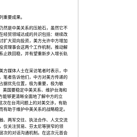
列重要成果。
仍然是中美关系的压舱石，虽然它不
在经贸领域达成的共识包括：继续改
讨扩大双向投资，美方允许中方增加
投资理事会这两个工作机制，推动解
系止跌回稳，并有望重新步入增长轨
美方媒体人士在采访笔者时表示，中
。笔者告诉他们，中方对美方传递的
占据优先位置，极为重要，极为敏
对；美国要稳定中美关系、维护台海和
美方能够更清晰全面地了解中方的立
，这次在台湾问题上的对美交涉，有助
而有助于维护中美关系的战略稳定。
触、两军交往、执法合作、人文交流
，仅关注贸易、芬太尼等狭窄的领
层次的对话沟通机制。在这次元首会