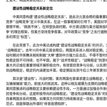
史意义：两国关系在经历了一段动荡曲折的时期后，正在走向一个更
建设性战略稳定关系新定位
中美同意构建“建设性战略稳定关系”，是此次元首会晤的最重要
竞争”“战略竞争”定义中美关系，在这一叙事框架的引导下，美国对
摩擦不断、“跌跌不休”。在拜登执政时期，中方曾试图与美方磋商指
争”的理念框架，但美方坚持竞争叙事，对华政策以“竞争”之名行遏
系的常见“标签”。
在此背景下，此次中美达成构建“建设性战略稳定关系”的共识
“战略稳定”。去年10月中美元首会晤后，两国关系进入相对稳定期
段时期对华挥舞关税和制裁“大棒”遭到中方强力反击后，不得不暂
性稳定既不可持续、也不牢固，属于“战术性稳定”。“战略稳定”则
重大共识或在重要领域开展积极合作，有效管控竞争与分歧，以实质
到战略稳定，稳定的内涵更加丰富，稳定期延长到今后三年甚至更长
其次是“建设性”。冷战时期，美苏两国也曾谋求建立战略稳定，
互确保摧毁”能力，即庞大的核武库。这种以相互威慑为支撑的战略
美同意推进的战略稳定主要依赖建设性手段，一方面通过加强合作来
控竞争和分歧，这是积极导向的战略稳定。“建设性战略稳定关系”
改善两国关系的预期。如果双方共同努力持续推进这一目标，那就意
范式，就能够跳出所谓的“修昔底德陷阱”。