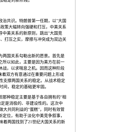
加稳定的新阶段。
政治共识。特朗普第一任期，以“大国
华政策大幅转向强硬和打压，中美关系
导中美关系的新原则，跳出“大国竞
制、打压之实，摩擦与冲突成为双边关
，为两国关系勾勒出新的愿景。首先是
。之所以如此，主要是因为美方在前一
时休战，以求喘息之机。因而这种阶段
意味着双方有意通过在重要问题上形成
性支撑两国关系的稳定。从战术稳定
时间，稳定的基础更牢固。
但那种稳定主要是基于各自拥有的“相
稳定是消极的、非建设性的。这次中
做大共同利益的“蛋糕”，同时有效管
的新定位，有助于淡化中美竞争叙事，
味着两国找到了21世纪大国关系的新