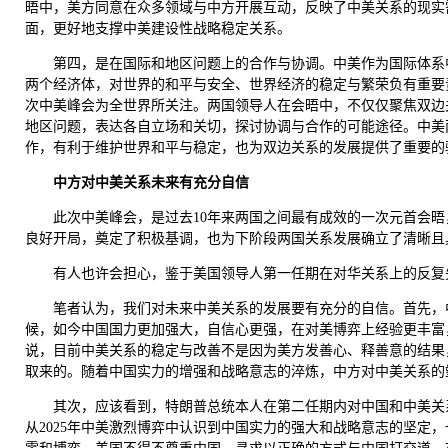
晤中，美方同意在众多领域与中方开展互动，反映了中美关系的现实
面，更好地支撑中美建设性战略稳定关系。
第四，是在国际和地区问题上的合作与协调。中美作为国际体系
两个经济体，对世界的和平与安全、世界经济的稳定与繁荣负有重要
次中美峰会为全世界所关注。两国领导人在会晤中，不仅仅聚焦双边
地区问题，表达各自立场和关切，探讨协调与合作的可能途径。中美
作，有利于维护世界和平与稳定，也为双边关系的发展提供了重要的
中方对中美关系未来有充分自信
此次中美峰会，是过去10年来两国之间最有成效的一次元首会晤，
良好开局，奠定了积极基调，也为下阶段两国关系发展确立了清晰且
有人也许会担心，鉴于美国领导人第一任期在对华关系上的反复
笔者认为，我们对未来中美关系的发展要有充分的自信。首先，
候，如今中国国力更加强大，自信心更强，在对美博弈上经验更丰富
说，目前中美关系的稳定与改善不是因为美方发善心、释善意的结果
取来的。随着中国实力的增强和战略意志的淬炼，中方对中美关系的
其次，应该看到，特朗普总统本人在第二任期内对中国和中美关
从2025年中美激烈博弈中认识到中国实力的强大和战略意志的坚定，