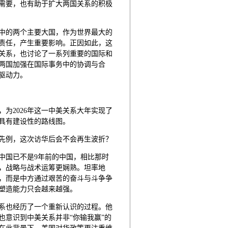
需要，也有助于扩大两国关系的积极
中的两个主要大国，作为世界最大的
责任，产生重要影响。正因如此，这
关系，也讨论了一系列重要的国际和
两国加强在国际事务中的协调与合
驱动力。
为2026年这一中美关系大年实现了
具有建设性的路线图。
先例，这次访华后会不会再生波折？
中国已不是9年前的中国，相比那时
，战略与战术运筹更娴熟。坦率地
，而是中方通过艰苦的奋斗与斗争争
塑造能力只会越来越强。
系也经历了一个重新认识的过程。他
也意识到中美关系并非“你输我赢”的