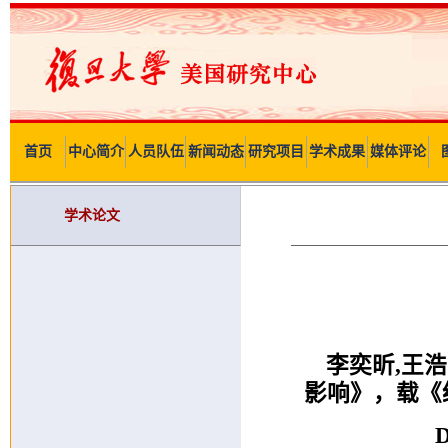
首页
中心简介
人员队伍
新闻动态
研究项目
学术成果
媒体评论
学术论文
李奕昕,王
影响
》，载《
D