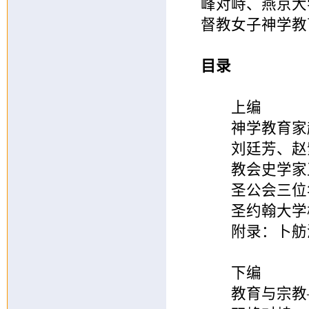
峰对峙、燕京大
督教女子神学教
目录
上编
神学教育家赵
刘廷芳、赵紫
教会史学家王
圣公会三位华
圣约翰大学校
附录：卜舫
下编
教育与宗教—